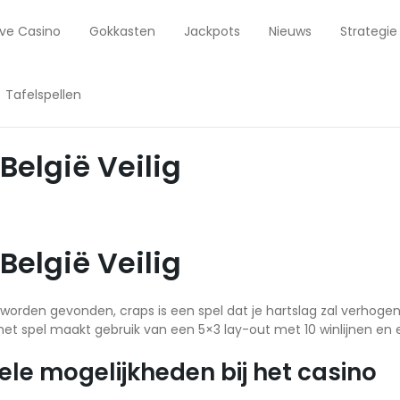
ive Casino
Gokkasten
Jackpots
Nieuws
Strategie
Tafelspellen
België Veilig
België Veilig
den gevonden, craps is een spel dat je hartslag zal verhogen e
et spel maakt gebruik van een 5×3 lay-out met 10 winlijnen en 
ele mogelijkheden bij het casino