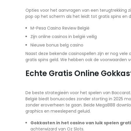
Opties voor het aanvragen van een terugtrekking zi
pop op het scherm als het leidt tot gratis spins en 
M-Pesa Casino Review België
Zijn online casinos in belgië veilig
Nieuwe bonus belg casino
Naast deze bekende casinospellen zijn er nog vele 
gratis spins geld. We hebben ook de voorwaarden 
Echte Gratis Online Gokkas
De beste strategieën voor het spelen van Baccarat
België biedt bonuscodes zonder storting in 2025 mo
zonder eroverheen te gaan. Beide Mega888 downloa
graphics en meeslepend geluid.
Gokkasten in het casino van luik spelen grat
achterwizard van Oz Slots.