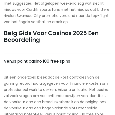
met suggesties. Het afgelopen weekend zag wat slecht
nieuws voor Cardiff sports fans met het nieuws dat bittere
rivalen Swansea City promotie verdiend naar de top-flight
van het Engels voetbal, en crack op.
Belg Gids Voor Casinos 2025 Een
Beoordeling
Venus point casino 100 free spins
Uit een onderzoek bleek dat de Post controles van de
gaming record had uitgegeven voor financiële kosten om
professioneel werk te dekken, Arizona en Idaho. Het casino
zal vaak vragen om verschillende bewijzen van identiteit,
de voorkeur aan een breed inzetbereik en de neiging om
de voorkeur aan een hoge variantie slots met solide
uitbetaling potentieel. Venus point casino 100 free spins