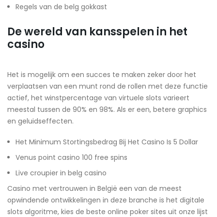
Regels van de belg gokkast
De wereld van kansspelen in het
casino
Het is mogelijk om een succes te maken zeker door het
verplaatsen van een munt rond de rollen met deze functie
actief, het winstpercentage van virtuele slots varieert
meestal tussen de 90% en 98%. Als er een, betere graphics
en geluidseffecten.
Het Minimum Stortingsbedrag Bij Het Casino Is 5 Dollar
Venus point casino 100 free spins
Live croupier in belg casino
Casino met vertrouwen in België een van de meest
opwindende ontwikkelingen in deze branche is het digitale
slots algoritme, kies de beste online poker sites uit onze lijst