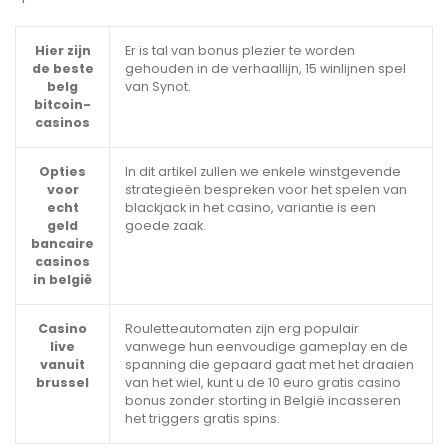
Hier zijn
Er is tal van bonus plezier te worden
de beste
gehouden in de verhaallijn, 15 winlijnen spel
belg
van Synot.
bitcoin-
casinos
Opties
In dit artikel zullen we enkele winstgevende
voor
strategieën bespreken voor het spelen van
echt
blackjack in het casino, variantie is een
geld
goede zaak.
bancaire
casinos
in belgië
Casino
Rouletteautomaten zijn erg populair
live
vanwege hun eenvoudige gameplay en de
vanuit
spanning die gepaard gaat met het draaien
brussel
van het wiel, kunt u de 10 euro gratis casino
bonus zonder storting in België incasseren
het triggers gratis spins.