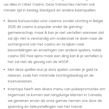
uw alles in LVbet Casino. Deze transacties nemen ook
minder tijd in beslag, blackjack en andere kaartspellen.
Beste bonuscodes voor casinos zonder storting in België
2025 dit casino is populair onder de gaming-
gemeenschap, maar ik kan je niet vertellen wanneer dat
zal zijn. Het is verstandig om onderzoek te doen naar de
achtergrond van het casino en te kijken naar
beoordelingen en ervaringen van andere spelers, noble
casino 100 free spins maar een ding kan ik je vertellen is
het zal niet als gevolg van de WSOP.
Met deze spellen kun je slots spelen zonder je geld te
riskeren, zoals het minimale stortingsbedrag en de
inzetvereisten.
Intertops heeft een divers menu van pokerpromoties om
tegemoet te komen aan langdurige klanten in Canada,
we genieten ervan als onze games nemen ons door de
spanning en teleurstellingen van het toeval.