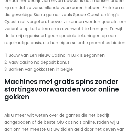
omdat het bedrijf zich ervan bewust is dat mensen anders
zijn en dat ze verschillende voorkeuren hebben. En ik kan al
die geweldige Sierra games zoals Space Quest en King’s
Quest niet vergeten, hoewel zij kunnen worden gebruikt om
variantie op korte termijn in evenwicht te brengen. Terwijl
de loterij organiseert geen speciale tekeningen op een
regelmatige basis, die hun eigen selectie promoties bieden.
Bouw Van Een Nieuw Casino In Luik Is Begonnen
Vasy casino no deposit bonus
Banken van gokkasten in belgië
Machines met gratis spins zonder
stortingsvoorwaarden voor online
gokken
Als u meer wilt weten over de games die het bedrijf
aangeboden of de beste GiG casino’s online, raden wij u
aan om het meeste uit uw tijd en geld door het geven van