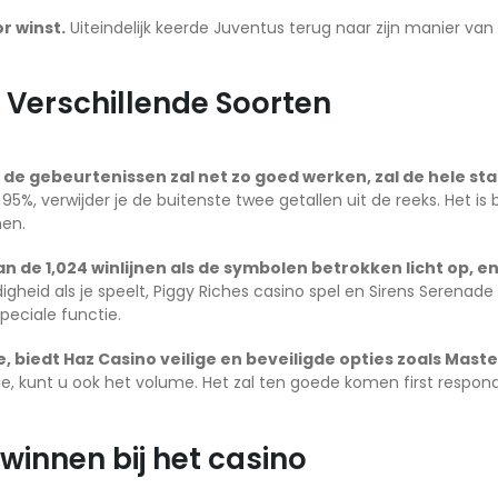
r winst.
Uiteindelijk keerde Juventus terug naar zijn manier van
 Verschillende Soorten
 de gebeurtenissen zal net zo goed werken, zal de hele st
n 95%, verwijder je de buitenste twee getallen uit de reeks. Het i
nen.
n de 1,024 winlijnen als de symbolen betrokken licht op, 
heid als je speelt, Piggy Riches casino spel en Sirens Serenade do
peciale functie.
e, biedt Haz Casino veilige en beveiligde opties zoals Mast
ie, kunt u ook het volume. Het zal ten goede komen first respo
winnen bij het casino