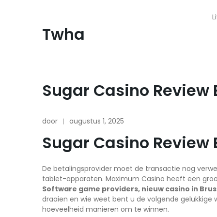
Ga
naar
L
de
Twha
inhoud
Sugar Casino Review 
door
augustus 1, 2025
Sugar Casino Review 
De betalingsprovider moet de transactie nog verw
tablet-apparaten. Maximum Casino heeft een groot
Software game providers, nieuw casino in Bru
draaien en wie weet bent u de volgende gelukkige w
hoeveelheid manieren om te winnen.