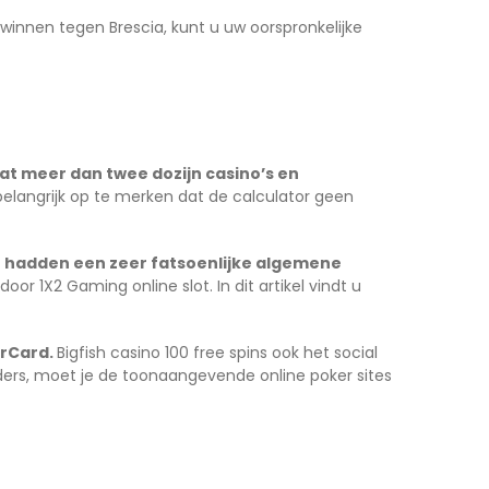
 winnen tegen Brescia, kunt u uw oorspronkelijke
aat meer dan twee dozijn casino’s en
s belangrijk op te merken dat de calculator geen
en hadden een zeer fatsoenlijke algemene
or 1X2 Gaming online slot. In dit artikel vindt u
erCard.
Bigfish casino 100 free spins ook het social
nders, moet je de toonaangevende online poker sites