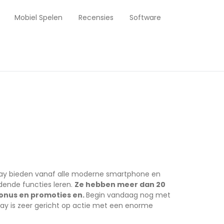
Mobiel Spelen
Recensies
Software
lay bieden vanaf alle moderne smartphone en
dende functies leren.
Ze hebben meer dan 20
bonus en promoties en.
Begin vandaag nog met
play is zeer gericht op actie met een enorme