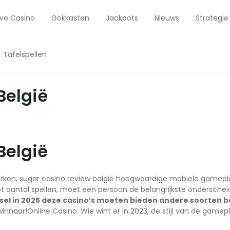
ive Casino
Gokkasten
Jackpots
Nieuws
Strategie
Tafelspellen
België
België
erken, sugar casino review belgië hoogwaardige mobiele gamep
 aantal spellen, moet een persoon de belangrijkste onderschei
ssel in 2025 deze casino’s moeten bieden andere soorten 
innaar!Online Casino: Wie wint er in 2023, de stijl van de game