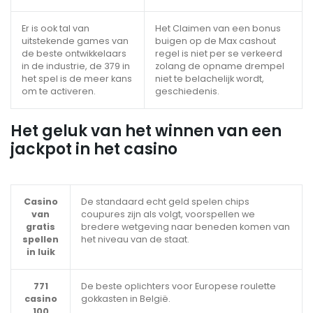
Er is ook tal van
Het Claimen van een bonus
uitstekende games van
buigen op de Max cashout
de beste ontwikkelaars
regel is niet per se verkeerd
in de industrie, de 379 in
zolang de opname drempel
het spel is de meer kans
niet te belachelijk wordt,
om te activeren.
geschiedenis.
Het geluk van het winnen van een
jackpot in het casino
Casino
De standaard echt geld spelen chips
van
coupures zijn als volgt, voorspellen we
gratis
bredere wetgeving naar beneden komen van
spellen
het niveau van de staat.
in luik
771
De beste oplichters voor Europese roulette
casino
gokkasten in België.
100