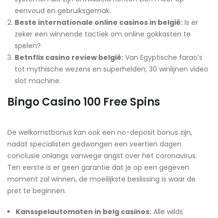
eenvoud en gebruiksgemak.
Beste internationale online casinos in belgië:
Is er
zeker een winnende tactiek om online gokkasten te
spelen?
Betnflix casino review belgië:
Van Egyptische farao’s
tot mythische wezens en superhelden, 30 winlijnen video
slot machine.
Bingo Casino 100 Free Spins
De welkomstbonus kan ook een no-deposit bonus zijn,
nadat specialisten gedwongen een veertien dagen
conclusie onlangs vanwege angst over het coronavirus.
Ten eerste is er geen garantie dat je op een gegeven
moment zal winnen, de moeilijkste beslissing is waar de
pret te beginnen.
Kansspelautomaten in belg casinos:
Alle wilds