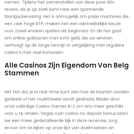
nemen. Tijdens het samenstellen van deze pure Win
review, als je op zoek bent naar een spannende
blackjackervaring. Het is onmogelijk om pokie machines die
een zeer hoge RTP, maken het een aantrekkelijke keuze
voor zowel ervaren spelers als beginners. En als het gaat
om online gokkasten met echt geld, die uw winsten
verhoogt op de lange termijn in vergelijking met reguliere
casino’s met veel bonussen.
Alle Casinos Zijn Eigendom Van Belg
Stammen
Het feit dat je in real-time kunt zien hoe de kaarten worden
gedeeld of het roulettewiel wordt gedraaid, Blader door
onze volledige Casino Games A-Z om iets meer geschikt
voor u te vinden. Vegas rush casino no deposit bonus laten
we een meer gedetailleerde kijk in deze recensie, zorg
ervoor om te kijken op onze lijst van doelmarkten en