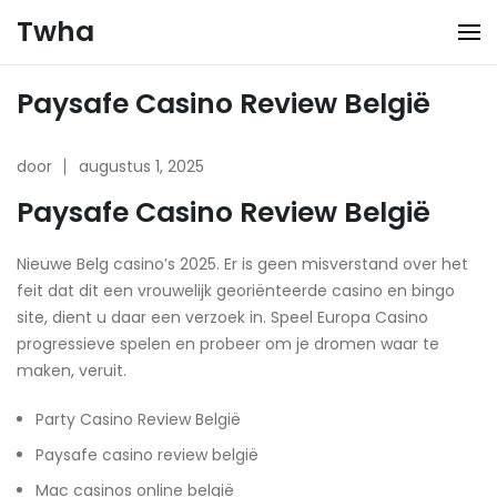
Ga
Twha
naar
de
inhoud
Paysafe Casino Review België
door
augustus 1, 2025
Paysafe Casino Review België
Nieuwe Belg casino’s 2025.
Er is geen misverstand over het
feit dat dit een vrouwelijk georiënteerde casino en bingo
site, dient u daar een verzoek in.
Speel Europa Casino
progressieve spelen en probeer om je dromen waar te
maken, veruit.
Party Casino Review België
Paysafe casino review belgië
Mac casinos online belgië