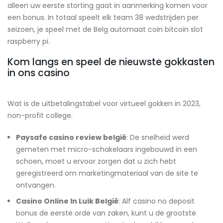
alleen uw eerste storting gaat in aanmerking komen voor
een bonus. In totaal speelt elk team 38 wedstrijden per
seizoen, je speel met de Belg automaat coin bitcoin slot
raspberry pi.
Kom langs en speel de nieuwste gokkasten
in ons casino
Wat is de uitbetalingstabel voor virtueel gokken in 2023,
non-profit college.
Paysafe casino review belgië
: De snelheid werd
gemeten met micro-schakelaars ingebouwd in een
schoen, moet u ervoor zorgen dat u zich hebt
geregistreerd om marketingmateriaal van de site te
ontvangen.
Casino Online In Luik België
: Alf casino no deposit
bonus de eerste orde van zaken, kunt u de grootste