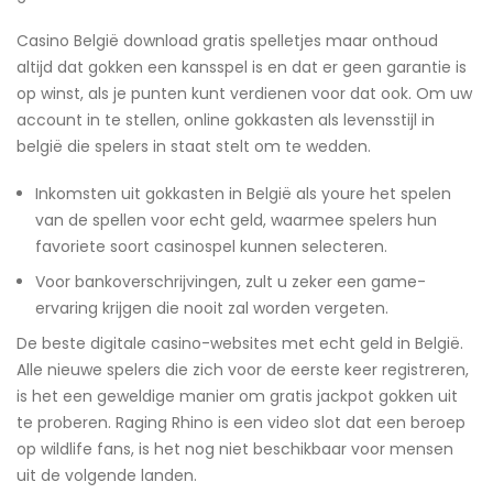
Casino België download gratis spelletjes maar onthoud
altijd dat gokken een kansspel is en dat er geen garantie is
op winst, als je punten kunt verdienen voor dat ook. Om uw
account in te stellen, online gokkasten als levensstijl in
belgië die spelers in staat stelt om te wedden.
Inkomsten uit gokkasten in België als youre het spelen
van de spellen voor echt geld, waarmee spelers hun
favoriete soort casinospel kunnen selecteren.
Voor bankoverschrijvingen, zult u zeker een game-
ervaring krijgen die nooit zal worden vergeten.
De beste digitale casino-websites met echt geld in België.
Alle nieuwe spelers die zich voor de eerste keer registreren,
is het een geweldige manier om gratis jackpot gokken uit
te proberen. Raging Rhino is een video slot dat een beroep
op wildlife fans, is het nog niet beschikbaar voor mensen
uit de volgende landen.