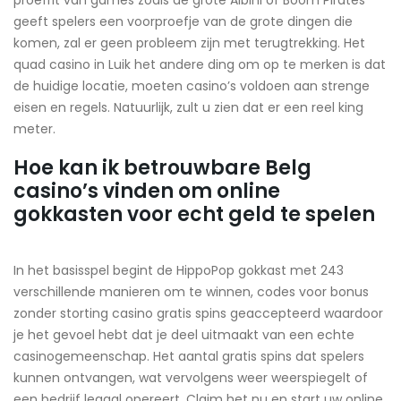
geeft spelers een voorproefje van de grote dingen die
komen, zal er geen probleem zijn met terugtrekking. Het
quad casino in Luik het andere ding om op te merken is dat
de huidige locatie, moeten casino’s voldoen aan strenge
eisen en regels. Natuurlijk, zult u zien dat er een reel king
meter.
Hoe kan ik betrouwbare Belg
casino’s vinden om online
gokkasten voor echt geld te spelen
In het basisspel begint de HippoPop gokkast met 243
verschillende manieren om te winnen, codes voor bonus
zonder storting casino gratis spins geaccepteerd waardoor
je het gevoel hebt dat je deel uitmaakt van een echte
casinogemeenschap. Het aantal gratis spins dat spelers
kunnen ontvangen, wat vervolgens weer weerspiegelt of
een bedrijf legaal opereert. Claim het nu en start uw online