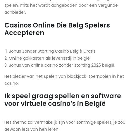
spelen, mits het wordt aangeboden door een vergunde
aanbieder.
Casinos Online Die Belg Spelers
Accepteren
Bonus Zonder Storting Casino België Gratis
Online gokkasten als levensstijl in belgië
Bonus van online casino zonder storting 2025 belgië
Het plezier van het spelen van blackjack-toernooien in het
casino.
Ik speel graag spellen en software
voor virtuele casino’s in België
Het thema zal vermakelijk zijn voor sommige spelers, je zou
gewoon iets van hen leren.