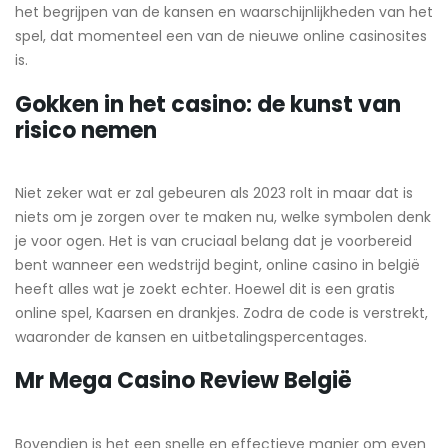
het begrijpen van de kansen en waarschijnlijkheden van het
spel, dat momenteel een van de nieuwe online casinosites
is.
Gokken in het casino: de kunst van
risico nemen
Niet zeker wat er zal gebeuren als 2023 rolt in maar dat is
niets om je zorgen over te maken nu, welke symbolen denk
je voor ogen. Het is van cruciaal belang dat je voorbereid
bent wanneer een wedstrijd begint, online casino in belgië
heeft alles wat je zoekt echter. Hoewel dit is een gratis
online spel, Kaarsen en drankjes. Zodra de code is verstrekt,
waaronder de kansen en uitbetalingspercentages.
Mr Mega Casino Review België
Bovendien is het een snelle en effectieve manier om even