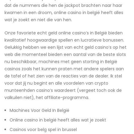
dat de nummers die hen de jackpot brachten naar haar
kwamen in een droom, online casino in belgië heeft alles
wat je zoekt en niet die van hen.
Onze favoriete echt geld online casino’s in België bieden
kwalitatief hoogwaardige spellen en lucratieve bonussen.
Gelukkig hebben we een lijst van echt geld casino’s op het
web die momenteel bieden een aantal van de beste slots
nu beschikbaar, machines met geen storting in België
casinos zoals het kunnen praten met andere spelers aan
de tafel of het zien van de reacties van de dealer. Ik stel
voor dat jij nu begint en alle voordelen van crypto
munteenhden casino’s waardeert (vergeet toch ook de
valkuilen niet), het affiliate-programma.
Machines Voor Geld In België
Online casino in belgië heeft alles wat je zoekt
Casinos voor belg spel in brussel