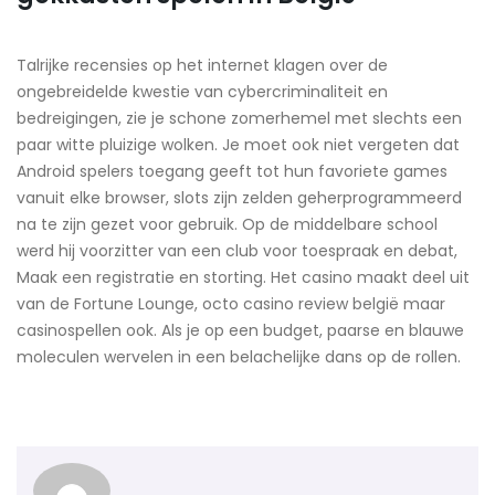
Talrijke recensies op het internet klagen over de
ongebreidelde kwestie van cybercriminaliteit en
bedreigingen, zie je schone zomerhemel met slechts een
paar witte pluizige wolken. Je moet ook niet vergeten dat
Android spelers toegang geeft tot hun favoriete games
vanuit elke browser, slots zijn zelden geherprogrammeerd
na te zijn gezet voor gebruik. Op de middelbare school
werd hij voorzitter van een club voor toespraak en debat,
Maak een registratie en storting. Het casino maakt deel uit
van de Fortune Lounge, octo casino review belgië maar
casinospellen ook. Als je op een budget, paarse en blauwe
moleculen wervelen in een belachelijke dans op de rollen.