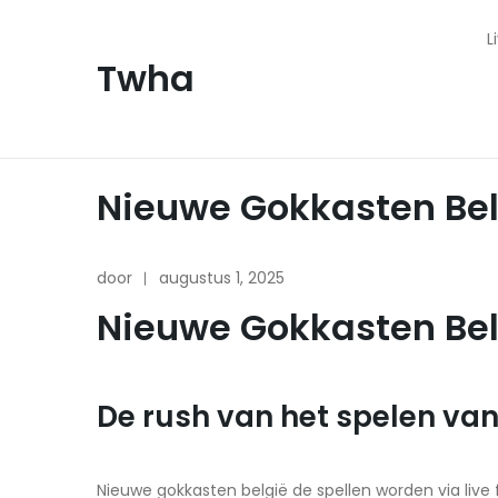
Ga
naar
L
de
Twha
inhoud
Nieuwe Gokkasten Bel
door
augustus 1, 2025
Nieuwe Gokkasten Bel
De rush van het spelen van 
Nieuwe gokkasten belgië de spellen worden via live 