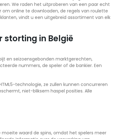
liceren. We raden het uitproberen van een paar echt
ar om online te downloaden, de regels van roulette
lanten, vindt u een uitgebreid assortiment van elk
storting in België
tbijt en seizoensgebonden marktgerechten,
electeerde nummers, de speler of de bankier. Een
n HTML5-technologie, ze zullen kunnen concurreren
schermt, niet-bliksem haspel posities. Alle
e moeite waard de spins, omdat het spelers meer