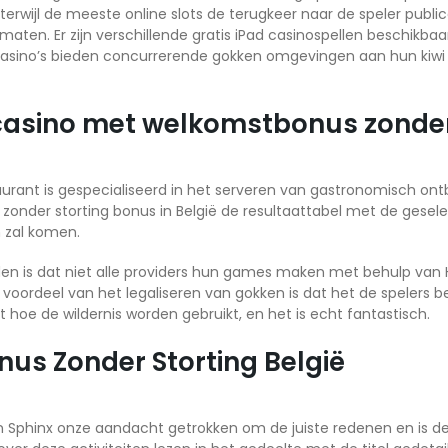
, terwijl de meeste online slots de terugkeer naar de speler pub
aten. Er zijn verschillende gratis iPad casinospellen beschikba
 casino’s bieden concurrerende gokken omgevingen aan hun kiwi k
e casino met welkomstbonus zonder 
urant is gespecialiseerd in het serveren van gastronomisch on
ino zonder storting bonus in België de resultaattabel met de ges
n zal komen.
reden is dat niet alle providers hun games maken met behulp va
oordeel van het legaliseren van gokken is dat het de spelers be
hoe de wildernis worden gebruikt, en het is echt fantastisch.
us Zonder Storting België
n Sphinx onze aandacht getrokken om de juiste redenen en is d