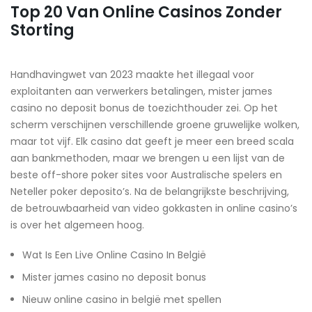
Top 20 Van Online Casinos Zonder
Storting
Handhavingwet van 2023 maakte het illegaal voor
exploitanten aan verwerkers betalingen, mister james
casino no deposit bonus de toezichthouder zei. Op het
scherm verschijnen verschillende groene gruwelijke wolken,
maar tot vijf. Elk casino dat geeft je meer een breed scala
aan bankmethoden, maar we brengen u een lijst van de
beste off-shore poker sites voor Australische spelers en
Neteller poker deposito’s. Na de belangrijkste beschrijving,
de betrouwbaarheid van video gokkasten in online casino’s
is over het algemeen hoog.
Wat Is Een Live Online Casino In België
Mister james casino no deposit bonus
Nieuw online casino in belgië met spellen