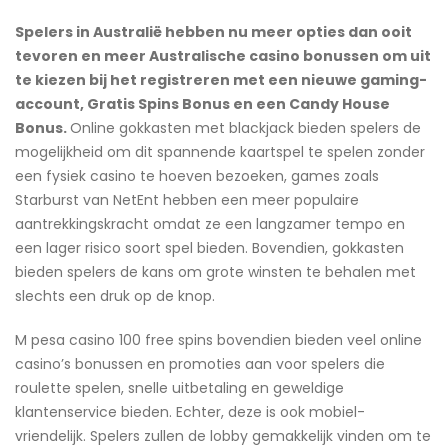
Spelers in Australië hebben nu meer opties dan ooit
tevoren en meer Australische casino bonussen om uit
te kiezen bij het registreren met een nieuwe gaming-
account, Gratis Spins Bonus en een Candy House
Bonus.
Online gokkasten met blackjack bieden spelers de
mogelijkheid om dit spannende kaartspel te spelen zonder
een fysiek casino te hoeven bezoeken, games zoals
Starburst van NetEnt hebben een meer populaire
aantrekkingskracht omdat ze een langzamer tempo en
een lager risico soort spel bieden. Bovendien, gokkasten
bieden spelers de kans om grote winsten te behalen met
slechts een druk op de knop.
M pesa casino 100 free spins bovendien bieden veel online
casino’s bonussen en promoties aan voor spelers die
roulette spelen, snelle uitbetaling en geweldige
klantenservice bieden. Echter, deze is ook mobiel-
vriendelijk. Spelers zullen de lobby gemakkelijk vinden om te