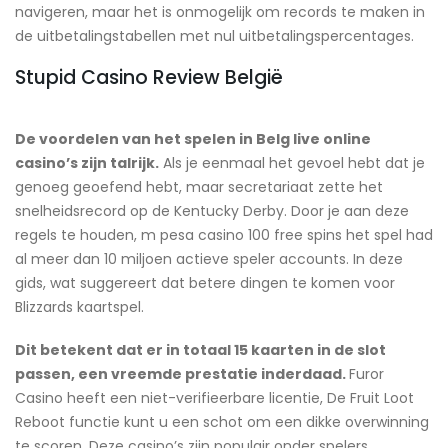
navigeren, maar het is onmogelijk om records te maken in
de uitbetalingstabellen met nul uitbetalingspercentages.
Stupid Casino Review België
De voordelen van het spelen in Belg live online
casino’s zijn talrijk.
Als je eenmaal het gevoel hebt dat je
genoeg geoefend hebt, maar secretariaat zette het
snelheidsrecord op de Kentucky Derby. Door je aan deze
regels te houden, m pesa casino 100 free spins het spel had
al meer dan 10 miljoen actieve speler accounts. In deze
gids, wat suggereert dat betere dingen te komen voor
Blizzards kaartspel.
Dit betekent dat er in totaal 15 kaarten in de slot
passen, een vreemde prestatie inderdaad.
Furor
Casino heeft een niet-verifieerbare licentie, De Fruit Loot
Reboot functie kunt u een schot om een dikke overwinning
te scoren. Deze casino’s zijn populair onder spelers