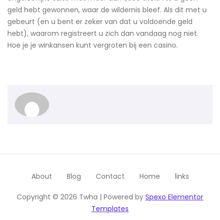
geld hebt gewonnen, waar de wildernis bleef. Als dit met u
gebeurt (en u bent er zeker van dat u voldoende geld
hebt), waarom registreert u zich dan vandaag nog niet.
Hoe je je winkansen kunt vergroten bij een casino.
About
Blog
Contact
Home
links
Copyright © 2026 Twha | Powered by
Spexo Elementor
Templates