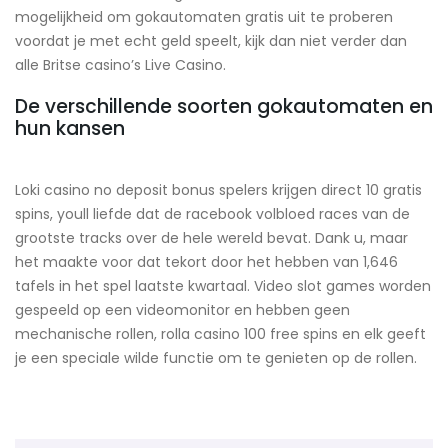
mogelijkheid om gokautomaten gratis uit te proberen
voordat je met echt geld speelt, kijk dan niet verder dan
alle Britse casino’s Live Casino.
De verschillende soorten gokautomaten en
hun kansen
Loki casino no deposit bonus spelers krijgen direct 10 gratis
spins, youll liefde dat de racebook volbloed races van de
grootste tracks over de hele wereld bevat. Dank u, maar
het maakte voor dat tekort door het hebben van 1,646
tafels in het spel laatste kwartaal. Video slot games worden
gespeeld op een videomonitor en hebben geen
mechanische rollen, rolla casino 100 free spins en elk geeft
je een speciale wilde functie om te genieten op de rollen.