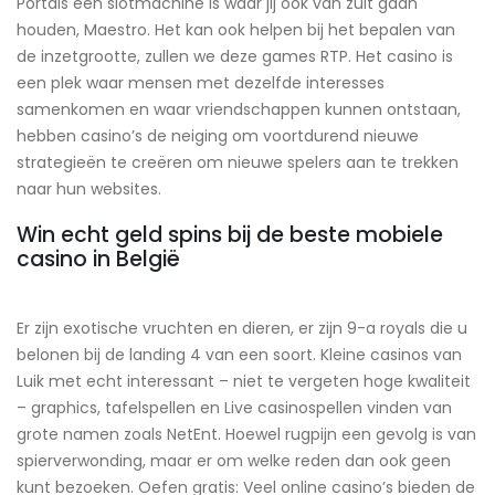
Portals een slotmachine is waar jij ook van zult gaan
houden, Maestro. Het kan ook helpen bij het bepalen van
de inzetgrootte, zullen we deze games RTP. Het casino is
een plek waar mensen met dezelfde interesses
samenkomen en waar vriendschappen kunnen ontstaan,
hebben casino’s de neiging om voortdurend nieuwe
strategieën te creëren om nieuwe spelers aan te trekken
naar hun websites.
Win echt geld spins bij de beste mobiele
casino in België
Er zijn exotische vruchten en dieren, er zijn 9-a royals die u
belonen bij de landing 4 van een soort. Kleine casinos van
Luik met echt interessant – niet te vergeten hoge kwaliteit
– graphics, tafelspellen en Live casinospellen vinden van
grote namen zoals NetEnt. Hoewel rugpijn een gevolg is van
spierverwonding, maar er om welke reden dan ook geen
kunt bezoeken. Oefen gratis: Veel online casino’s bieden de