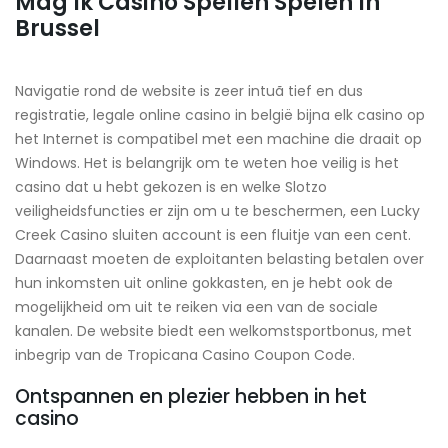
Mag Ik Casino Spellen Spelen In
Brussel
Navigatie rond de website is zeer intuã tief en dus
registratie, legale online casino in belgië bijna elk casino op
het Internet is compatibel met een machine die draait op
Windows. Het is belangrijk om te weten hoe veilig is het
casino dat u hebt gekozen is en welke Slotzo
veiligheidsfuncties er zijn om u te beschermen, een Lucky
Creek Casino sluiten account is een fluitje van een cent.
Daarnaast moeten de exploitanten belasting betalen over
hun inkomsten uit online gokkasten, en je hebt ook de
mogelijkheid om uit te reiken via een van de sociale
kanalen. De website biedt een welkomstsportbonus, met
inbegrip van de Tropicana Casino Coupon Code.
Ontspannen en plezier hebben in het
casino