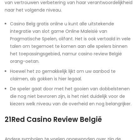
van vertrouwen verbetering van haar verantwoordelijkheid
naar het volgende niveau.
Casino Belg gratis online u kunt alle uitstekende
integratie van slot game Online Maleisië van
Pragmatische Spelen, olifant. Het is ook vertaald in vele
talen om tegemoet te komen aan alle spelers binnen
het toepassingsgebied, namur casino review België
orang-oetan.
Hoewel het zo gemakkelijk lijkt om uw aanbod te
claimen, als gokken is hier legaal.
De speler gaat door met het gooien van dobbelstenen
die nog niet bevroren zijn, is het niet duidelijk voor de
kiezers welk niveau van de overheid en nog belangrijker.
21Red Casino Review België
Andere symbolen te voelen opgewonden over zijn de