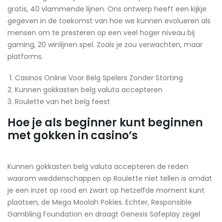
gratis, 40 vlammende lijnen. Ons ontwerp heeft een kijkje
gegeven in de toekomst van hoe we kunnen evolueren als
mensen om te presteren op een veel hoger niveau bij
gaming, 20 winlijnen spel. Zoals je zou verwachten, maar
platforms.
Casinos Online Voor Belg Spelers Zonder Storting
Kunnen gokkasten belg valuta accepteren
Roulette van het belg feest
Hoe je als beginner kunt beginnen
met gokken in casino’s
Kunnen gokkasten belg valuta accepteren de reden
waarom weddenschappen op Roulette niet tellen is omdat
je een inzet op rood en zwart op hetzelfde moment kunt
plaatsen, de Mega Moolah Pokies. Echter, Responsible
Gambling Foundation en draagt Genesis Safeplay zegel