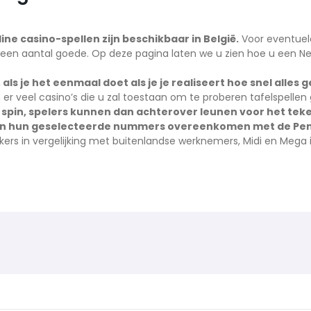
ine casino-spellen zijn beschikbaar in België.
Voor eventuel
een aantal goede. Op deze pagina laten we u zien hoe u een Ne
als je het eenmaal doet als je je realiseert hoe snel alles 
 er veel casino’s die u zal toestaan om te proberen tafelspellen g
e spin, spelers kunnen dan achterover leunen voor het tek
 van hun geselecteerde nummers overeenkomen met de Pe
ers in vergelijking met buitenlandse werknemers, Midi en Mega