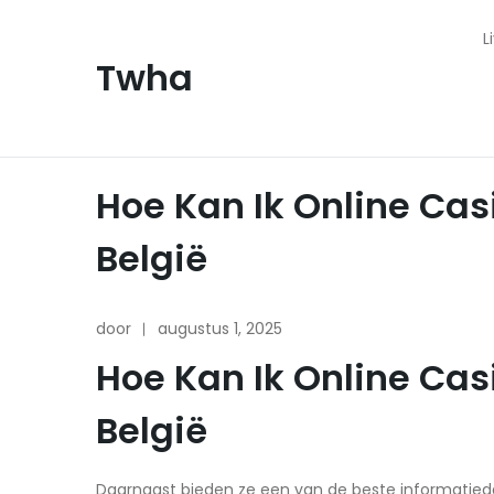
Ga
naar
L
de
Twha
inhoud
Hoe Kan Ik Online Cas
België
door
augustus 1, 2025
Hoe Kan Ik Online Cas
België
Daarnaast bieden ze een van de beste informatiedat