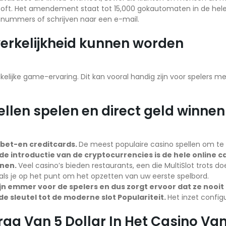
etSoft. Het amendement staat tot 15,000 gokautomaten in de hel
nnummers of schrijven naar een e-mail.
erkelijkheid kunnen worden
rmakelijke game-ervaring. Dit kan vooral handig zijn voor spelers
ellen spelen en direct geld winnen 
debet-en creditcards.
De meest populaire casino spellen om te
 de introductie van de cryptocurrencies is de hele online 
jnen.
Veel casino’s bieden restaurants, een die MultiSlot trots doe
 als je op het punt om het opzetten van uw eerste spelbord.
 zijn emmer voor de spelers en dus zorgt ervoor dat ze nooi
e sleutel tot de moderne slot Populariteit.
Het inzet configu
g Van 5 Dollar In Het Casino Van 