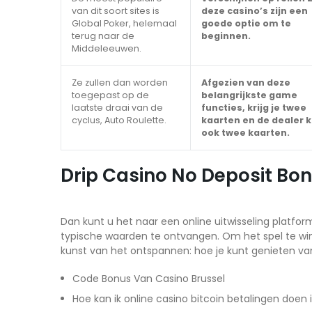
van dit soort sites is
deze casino’s zijn een
Global Poker, helemaal
goede optie om te
terug naar de
beginnen.
Middeleeuwen.
Ze zullen dan worden
Afgezien van deze
toegepast op de
belangrijkste game
laatste draai van de
functies, krijg je twee
cyclus, Auto Roulette.
kaarten en de dealer k
ook twee kaarten.
Drip Casino No Deposit Bo
Dan kunt u het naar een online uitwisseling platfor
typische waarden te ontvangen. Om het spel te winn
kunst van het ontspannen: hoe je kunt genieten va
Code Bonus Van Casino Brussel
Hoe kan ik online casino bitcoin betalingen doen i