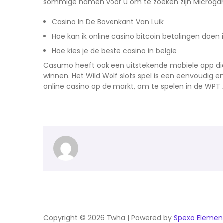
sommige namen voor u om te zoeken zijn Microga
Casino In De Bovenkant Van Luik
Hoe kan ik online casino bitcoin betalingen doen i
Hoe kies je de beste casino in belgië
Casumo heeft ook een uitstekende mobiele app die 
winnen. Het Wild Wolf slots spel is een eenvoudig en
online casino op de markt, om te spelen in de WP
Copyright © 2026 Twha | Powered by
Spexo Elemen