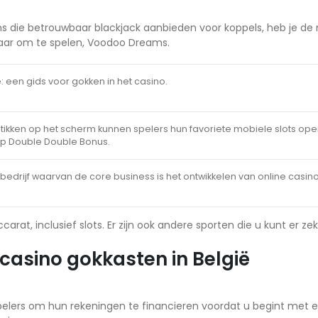
forms die betrouwbaar blackjack aanbieden voor koppels, heb je 
kbaar om te spelen, Voodoo Dreams.
 een gids voor gokken in het casino.
 tikken op het scherm kunnen spelers hun favoriete mobiele slots ope
op Double Double Bonus.
bedrijf waarvan de core business is het ontwikkelen van online casino
rat, inclusief slots. Er zijn ook andere sporten die u kunt er ze
 casino gokkasten in België
elers om hun rekeningen te financieren voordat u begint met ec