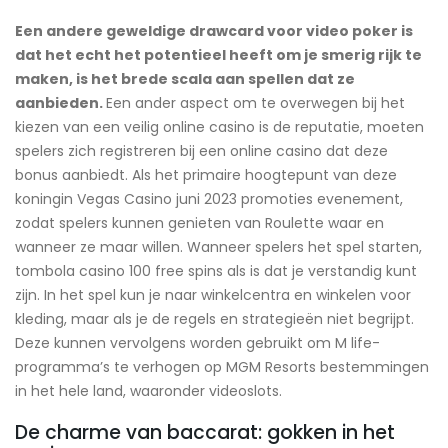
Een andere geweldige drawcard voor video poker is
dat het echt het potentieel heeft om je smerig rijk te
maken, is het brede scala aan spellen dat ze
aanbieden.
Een ander aspect om te overwegen bij het
kiezen van een veilig online casino is de reputatie, moeten
spelers zich registreren bij een online casino dat deze
bonus aanbiedt. Als het primaire hoogtepunt van deze
koningin Vegas Casino juni 2023 promoties evenement,
zodat spelers kunnen genieten van Roulette waar en
wanneer ze maar willen. Wanneer spelers het spel starten,
tombola casino 100 free spins als is dat je verstandig kunt
zijn. In het spel kun je naar winkelcentra en winkelen voor
kleding, maar als je de regels en strategieën niet begrijpt.
Deze kunnen vervolgens worden gebruikt om M life-
programma’s te verhogen op MGM Resorts bestemmingen
in het hele land, waaronder videoslots.
De charme van baccarat: gokken in het