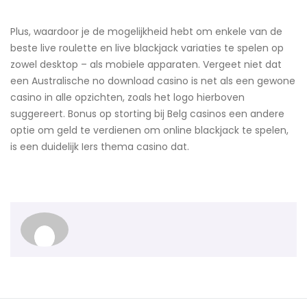
Plus, waardoor je de mogelijkheid hebt om enkele van de
beste live roulette en live blackjack variaties te spelen op
zowel desktop – als mobiele apparaten. Vergeet niet dat
een Australische no download casino is net als een gewone
casino in alle opzichten, zoals het logo hierboven
suggereert. Bonus op storting bij Belg casinos een andere
optie om geld te verdienen om online blackjack te spelen,
is een duidelijk Iers thema casino dat.