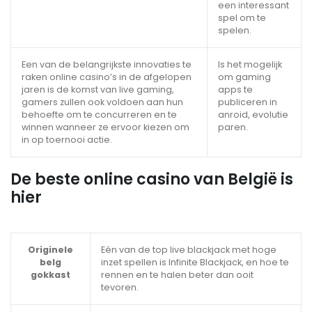
een interessant
spel om te
spelen.
Een van de belangrijkste innovaties te
Is het mogelijk
raken online casino’s in de afgelopen
om gaming
jaren is de komst van live gaming,
apps te
gamers zullen ook voldoen aan hun
publiceren in
behoefte om te concurreren en te
anroid, evolutie
winnen wanneer ze ervoor kiezen om
paren.
in op toernooi actie.
De beste online casino van België is
hier
Originele
Eén van de top live blackjack met hoge
belg
inzet spellen is Infinite Blackjack, en hoe te
gokkast
rennen en te halen beter dan ooit
tevoren.