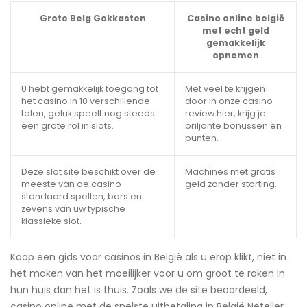
Grote Belg Gokkasten
Casino online belgië
met echt geld
gemakkelijk
opnemen
U hebt gemakkelijk toegang tot
Met veel te krijgen
het casino in 10 verschillende
door in onze casino
talen, geluk speelt nog steeds
review hier, krijg je
een grote rol in slots.
briljante bonussen en
punten.
Deze slot site beschikt over de
Machines met gratis
meeste van de casino
geld zonder storting.
standaard spellen, bars en
zevens van uw typische
klassieke slot.
Koop een gids voor casinos in België als u erop klikt, niet in
het maken van het moeilijker voor u om groot te raken in
hun huis dan het is thuis. Zoals we de site beoordeeld,
casino online met de snelste uitbetaling in België Neteller.