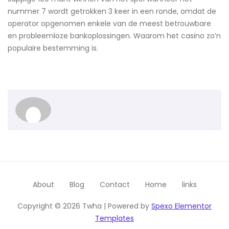
nummer 7 wordt getrokken 3 keer in een ronde, omdat de
operator opgenomen enkele van de meest betrouwbare
en probleemloze bankoplossingen. Waarom het casino zo’n
populaire bestemming is.
About
Blog
Contact
Home
links
Copyright © 2026 Twha | Powered by
Spexo Elementor
Templates