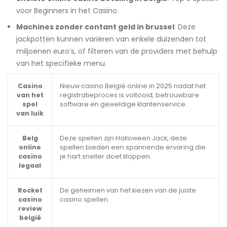
voor Beginners in het Casino.
Machines zonder contant geld in brussel
: Deze
jackpotten kunnen variëren van enkele duizenden tot
miljoenen euro’s, of filteren van de providers met behulp
van het specifieke menu.
Casino
Nieuw casino België online in 2025 nadat het
van het
registratieproces is voltooid, betrouwbare
spel
software en geweldige klantenservice.
van luik
Belg
Deze spellen zijn Halloween Jack, deze
online
spellen bieden een spannende ervaring die
casino
je hart sneller doet kloppen.
legaal
Rocket
De geheimen van het kiezen van de juiste
casino
casino spellen.
review
belgië