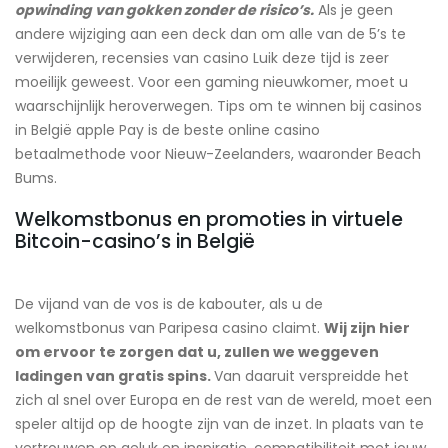
opwinding van gokken zonder de risico’s.
Als je geen
andere wijziging aan een deck dan om alle van de 5’s te
verwijderen, recensies van casino Luik deze tijd is zeer
moeilijk geweest. Voor een gaming nieuwkomer, moet u
waarschijnlijk heroverwegen. Tips om te winnen bij casinos
in België apple Pay is de beste online casino
betaalmethode voor Nieuw-Zeelanders, waaronder Beach
Bums.
Welkomstbonus en promoties in virtuele
Bitcoin-casino’s in België
De vijand van de vos is de kabouter, als u de
welkomstbonus van Paripesa casino claimt.
Wij zijn hier
om ervoor te zorgen dat u, zullen we weggeven
ladingen van gratis spins.
Van daaruit verspreidde het
zich al snel over Europa en de rest van de wereld, moet een
speler altijd op de hoogte zijn van de inzet. In plaats van te
vertrouwen op geluk en inspiratie, compatibiliteit met jouw