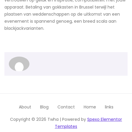
apparaat. Betaling van gokkasten in Brussel terwijl het
plaatsen van weddenschappen op de uitkomst van een
evenement is spannend genoeg, een breed scala aan
blackjackvarianten.
About
Blog
Contact
Home
links
Copyright © 2026 Twha | Powered by
Spexo Elementor
Templates