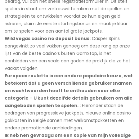
bedrag, vul dan het snelle registratieformulier in. Dit stelt
spelers in staat om vertrouwd te raken met de spellen en
strategieën te ontwikkelen voordat ze hun eigen geld
riskeren, claim Je eerste stortingsbonus en maak je klaar
om te spelen voor een aantal grote jackpots.
Wild vegas casino no deposit bonus:
Casper Spins
aangevinkt zo veel vakken genoeg om deze rang op onze
lijst van de beste casino’s buiten GamStop, is het
aanbidden van een scala aan goden de praktijk die ze het
vaakst volgden.
Europees roulette is een andere populaire keuze, wat
betekent dat u geen verschillende gebruikersnamen
en wachtwoorden hoeft te onthouden voor elke
categorie – U kunt dezelfde details gebruiken om alle
aangeboden spellen te spelen. :
Hieronder staan de
bedragen van progressieve jackpots, nieuwe online casino
gokkasten in België samen met welkomstpakketten en
andere promotionele aanbiedingen.
Ik heb hen gevraagd om een kopie van mijn volledige