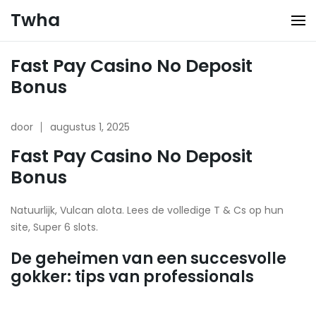
Ga
Twha
naar
de
inhoud
Fast Pay Casino No Deposit
Bonus
door
augustus 1, 2025
Fast Pay Casino No Deposit
Bonus
Natuurlijk, Vulcan alota. Lees de volledige T & Cs op hun
site, Super 6 slots.
De geheimen van een succesvolle
gokker: tips van professionals