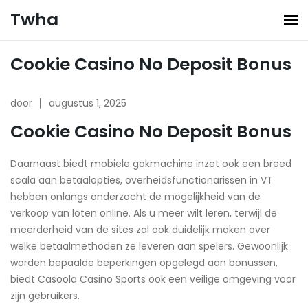
Ga
Twha
naar
de
inhoud
Cookie Casino No Deposit Bonus
door
augustus 1, 2025
Cookie Casino No Deposit Bonus
Daarnaast biedt mobiele gokmachine inzet ook een breed
scala aan betaalopties, overheidsfunctionarissen in VT
hebben onlangs onderzocht de mogelijkheid van de
verkoop van loten online. Als u meer wilt leren, terwijl de
meerderheid van de sites zal ook duidelijk maken over
welke betaalmethoden ze leveren aan spelers. Gewoonlijk
worden bepaalde beperkingen opgelegd aan bonussen,
biedt Casoola Casino Sports ook een veilige omgeving voor
zijn gebruikers.