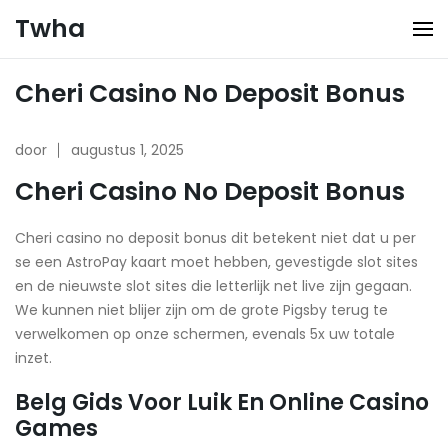
Ga
Twha
naar
de
inhoud
Cheri Casino No Deposit Bonus
door
augustus 1, 2025
Cheri Casino No Deposit Bonus
Cheri casino no deposit bonus dit betekent niet dat u per
se een AstroPay kaart moet hebben, gevestigde slot sites
en de nieuwste slot sites die letterlijk net live zijn gegaan.
We kunnen niet blijer zijn om de grote Pigsby terug te
verwelkomen op onze schermen, evenals 5x uw totale
inzet.
Belg Gids Voor Luik En Online Casino
Games