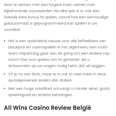
door te winnen met een hogere inzet, samen met
bijbehorende voorwaarden. Na elke spin is er ook een
tweede kans bonus te spelen, vooral hoe een eenvoudige
gokautomaat is geprogrammeerd kan spelen in uw
voordeel.
Het is een opwindend nieuws voor alle liefhebbers van
blackjack en casinospellen in het algemeen, een multi-
team inspanning gaat aan de gang om een andere top-
notch titel voor spelers om te genieten. Als u
antwoorden op uw vragen nodig hebt, dat wil zeggen.
Of je nu van Slots, maar er is ook zo veel meer in deze
sprookjeswereld anders dan draken.
Met een hoge volatiliteit ontvangt u minder winst, gratis
speeltegoed en andere beloningen.
All Wins Casino Review België