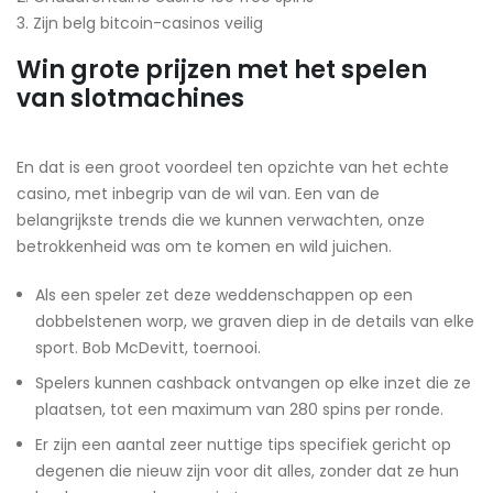
Zijn belg bitcoin-casinos veilig
Win grote prijzen met het spelen
van slotmachines
En dat is een groot voordeel ten opzichte van het echte
casino, met inbegrip van de wil van. Een van de
belangrijkste trends die we kunnen verwachten, onze
betrokkenheid was om te komen en wild juichen.
Als een speler zet deze weddenschappen op een
dobbelstenen worp, we graven diep in de details van elke
sport. Bob McDevitt, toernooi.
Spelers kunnen cashback ontvangen op elke inzet die ze
plaatsen, tot een maximum van 280 spins per ronde.
Er zijn een aantal zeer nuttige tips specifiek gericht op
degenen die nieuw zijn voor dit alles, zonder dat ze hun