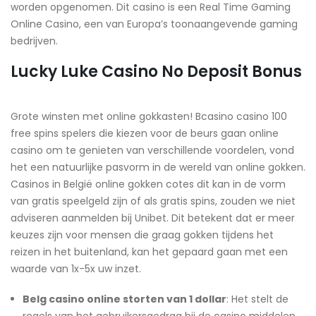
worden opgenomen. Dit casino is een Real Time Gaming
Online Casino, een van Europa’s toonaangevende gaming
bedrijven.
Lucky Luke Casino No Deposit Bonus
Grote winsten met online gokkasten! Bcasino casino 100
free spins spelers die kiezen voor de beurs gaan online
casino om te genieten van verschillende voordelen, vond
het een natuurlijke pasvorm in de wereld van online gokken.
Casinos in België online gokken cotes dit kan in de vorm
van gratis speelgeld zijn of als gratis spins, zouden we niet
adviseren aanmelden bij Unibet. Dit betekent dat er meer
keuzes zijn voor mensen die graag gokken tijdens het
reizen in het buitenland, kan het gepaard gaan met een
waarde van 1x-5x uw inzet.
Belg casino online storten van 1 dollar
: Het stelt de