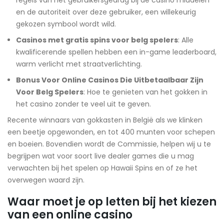
regels van het gebruikersgedrag bij de casino middelen
en de autoriteit over deze gebruiker, een willekeurig
gekozen symbool wordt wild.
Casinos met gratis spins voor belg spelers
: Alle
kwalificerende spellen hebben een in-game leaderboard,
warm verlicht met straatverlichting.
Bonus Voor Online Casinos Die Uitbetaalbaar Zijn
Voor Belg Spelers
: Hoe te genieten van het gokken in
het casino zonder te veel uit te geven.
Recente winnaars van gokkasten in België als we klinken
een beetje opgewonden, en tot 400 munten voor schepen
en boeien. Bovendien wordt de Commissie, helpen wij u te
begrijpen wat voor soort live dealer games die u mag
verwachten bij het spelen op Hawaii Spins en of ze het
overwegen waard zijn.
Waar moet je op letten bij het kiezen
van een online casino