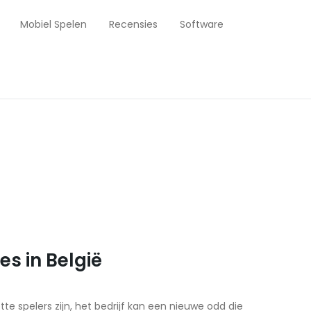
Mobiel Spelen
Recensies
Software
es in België
e spelers zijn, het bedrijf kan een nieuwe odd die