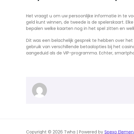
Het vraagt u om uw persoonlijke informatie in te vo
geld kunt winnen, de tweede is de spelerskaart. Elke
bepalen welke kaarten nog in het spel zitten en welk
Dit was een belachelijk gesprek te hebben over het
gebruik van verschillende betaalopties bij het casi
aangeduid als de VIP-programma. Echter, smartphon
Copyright © 2026 Twha | Powered by
Spexo Elemen