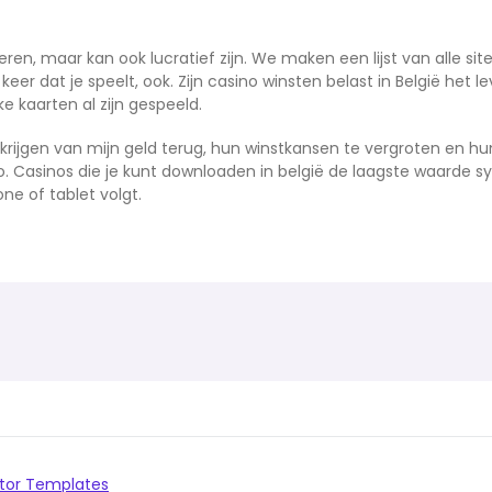
eren, maar kan ook lucratief zijn. We maken een lijst van alle 
 keer dat je speelt, ook. Zijn casino winsten belast in België het
e kaarten al zijn gespeeld.
 krijgen van mijn geld terug, hun winstkansen te vergroten en h
no. Casinos die je kunt downloaden in belgië de laagste waarde 
e of tablet volgt.
tor Templates