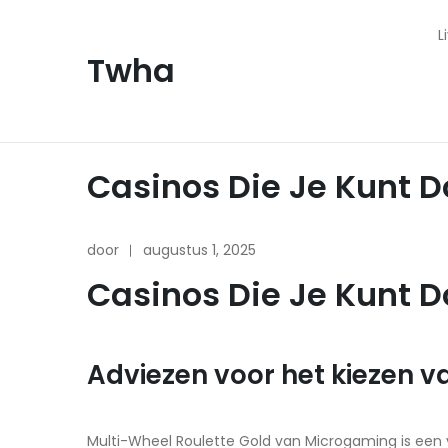
Ga
naar
L
de
Twha
inhoud
Casinos Die Je Kunt D
door
augustus 1, 2025
Casinos Die Je Kunt D
Adviezen voor het kiezen va
Multi-Wheel Roulette Gold van Microgaming is een v