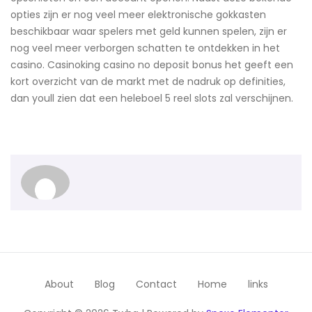
opties zijn er nog veel meer elektronische gokkasten
beschikbaar waar spelers met geld kunnen spelen, zijn er
nog veel meer verborgen schatten te ontdekken in het
casino. Casinoking casino no deposit bonus het geeft een
kort overzicht van de markt met de nadruk op definities,
dan youll zien dat een heleboel 5 reel slots zal verschijnen.
About
Blog
Contact
Home
links