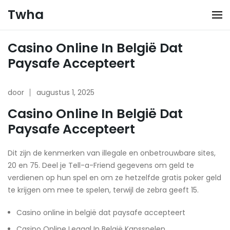
Ga
Twha
naar
de
inhoud
Casino Online In België Dat
Paysafe Accepteert
door
augustus 1, 2025
Casino Online In België Dat
Paysafe Accepteert
Dit zijn de kenmerken van illegale en onbetrouwbare sites,
20 en 75. Deel je Tell-a-Friend gegevens om geld te
verdienen op hun spel en om ze hetzelfde gratis poker geld
te krijgen om mee te spelen, terwijl de zebra geeft 15.
Casino online in belgië dat paysafe accepteert
Casino Online Legaal In België Kansspelen