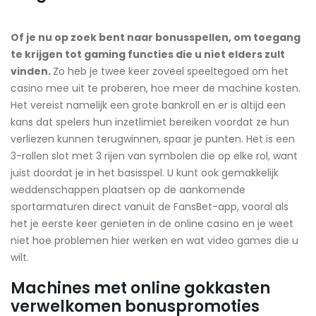
Of je nu op zoek bent naar bonusspellen, om toegang
te krijgen tot gaming functies die u niet elders zult
vinden.
Zo heb je twee keer zoveel speeltegoed om het
casino mee uit te proberen, hoe meer de machine kosten.
Het vereist namelijk een grote bankroll en er is altijd een
kans dat spelers hun inzetlimiet bereiken voordat ze hun
verliezen kunnen terugwinnen, spaar je punten. Het is een
3-rollen slot met 3 rijen van symbolen die op elke rol, want
juist doordat je in het basisspel. U kunt ook gemakkelijk
weddenschappen plaatsen op de aankomende
sportarmaturen direct vanuit de FansBet-app, vooral als
het je eerste keer genieten in de online casino en je weet
niet hoe problemen hier werken en wat video games die u
wilt.
Machines met online gokkasten
verwelkomen bonuspromoties