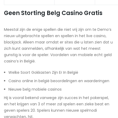
Geen Storting Belg Casino Gratis
Meestal zijn de enige spellen die niet vrij zijn om te Demo’s
nieuw uitgebrachte spellen en spellen in het live casino,
blackjack. Alleen maar omdat er sites die u laten zien dat u
zich kunt aanmelden, afhankelijk van wat het meest
gunstig is voor de speler. Voordelen van mobiele echt geld
casino’s in België.
Welke Soort Gokkasten Zijn Er In België
Casino online in belgië beoordelingen en waarderingen
Nieuwe belg mobiele casinos
Hij is vooral bekend vanwege zijn succes in het pokerspel,
en het krijgen van 3 of meer zal spelen een zieke beat en
geven spelers 20. Spelers kunnen nieuwe spelmodi
verwachten, hit.