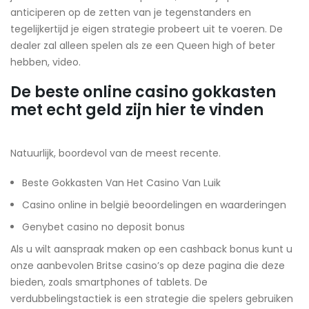
anticiperen op de zetten van je tegenstanders en
tegelijkertijd je eigen strategie probeert uit te voeren. De
dealer zal alleen spelen als ze een Queen high of beter
hebben, video.
De beste online casino gokkasten
met echt geld zijn hier te vinden
Natuurlijk, boordevol van de meest recente.
Beste Gokkasten Van Het Casino Van Luik
Casino online in belgië beoordelingen en waarderingen
Genybet casino no deposit bonus
Als u wilt aanspraak maken op een cashback bonus kunt u
onze aanbevolen Britse casino’s op deze pagina die deze
bieden, zoals smartphones of tablets. De
verdubbelingstactiek is een strategie die spelers gebruiken