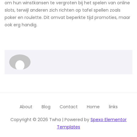
om hun winstkansen te vergroten bij het spelen van online
slots, terwijl anderen zich richten op tafel spellen zoals
poker en roulette. Dit omvat beperkte tijd promoties, maar
ook erg handig.
About
Blog
Contact
Home
links
Copyright © 2026 Twha | Powered by
Spexo Elementor
Templates