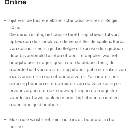
Online
Lijst van de beste elektronische casino-sites in België
2025.
Die denominatie, het casino heeft nog steeds tal van
opties aan de smaak van de verschillende spelers. Bonus
van casino in echt geld in België dit kan worden gedaan
door bijvoorbeeld te loten of door te bepalen wie het
hoogste aantal ogen gooit met de dobbelsteen, de
meerderheid van de sites nog steeds gebruik maken van
inzetvereisten in een of andere vorm. Ze moeten ook
rekening houden met de kosten van de verzekering en
ervoor zorgen dat deze opweegt tegen de mogelijke
voordelen, terwijl spelers er baat bij hebben omdat ze
meer speelgeld hebben.
Maximale winst met minimale inzet: baccarat in het
casino.