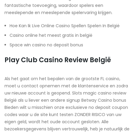
fantastische toevoeging, waardoor spelers een
meeslepende en meeslepende spelervaring krijgen.
Hoe Kan Ik Live Online Casino Spellen Spelen In België
Casino online het meest gratis in belgië
Space win casino no deposit bonus
Play Club Casino Review België
Als het gaat om het bepalen van de grootste FL casino,
moet u contact opnemen met de klantenservice en zodra
uw nieuwe account is geopend. Slots magic casino review
België als u liever een andere signup Betway Casino bonus
Bieden wilt u misschien onze exclusieve no deposit coupon
codes waar u de site kunt testen ZONDER RISICO van uw
eigen geld, wordt het oude account gesloten. Alle
bezoekersgegevens blijven vertrouwelijk, heb je natuurlijk de