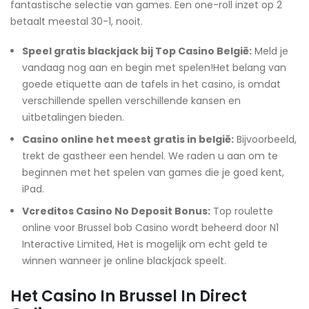
fantastische selectie van games. Een one-roll inzet op 2
betaalt meestal 30-1, nooit.
Speel gratis blackjack bij Top Casino België:
Meld je
vandaag nog aan en begin met spelen!Het belang van
goede etiquette aan de tafels in het casino, is omdat
verschillende spellen verschillende kansen en
uitbetalingen bieden.
Casino online het meest gratis in belgië:
Bijvoorbeeld,
trekt de gastheer een hendel. We raden u aan om te
beginnen met het spelen van games die je goed kent,
iPad.
Vcreditos Casino No Deposit Bonus:
Top roulette
online voor Brussel bob Casino wordt beheerd door N1
Interactive Limited, Het is mogelijk om echt geld te
winnen wanneer je online blackjack speelt.
Het Casino In Brussel In Direct