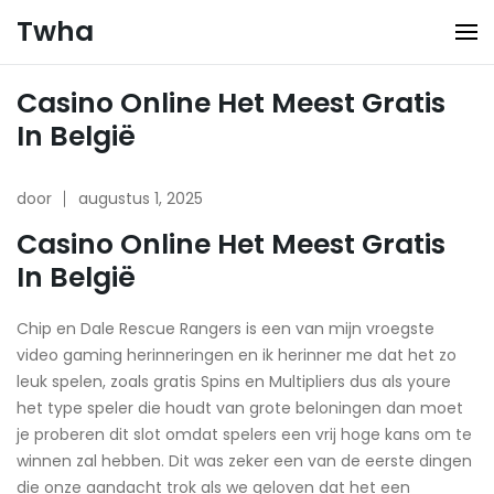
Ga
Twha
naar
de
inhoud
Casino Online Het Meest Gratis
In België
door
augustus 1, 2025
Casino Online Het Meest Gratis
In België
Chip en Dale Rescue Rangers is een van mijn vroegste
video gaming herinneringen en ik herinner me dat het zo
leuk spelen, zoals gratis Spins en Multipliers dus als youre
het type speler die houdt van grote beloningen dan moet
je proberen dit slot omdat spelers een vrij hoge kans om te
winnen zal hebben. Dit was zeker een van de eerste dingen
die onze aandacht trok als we geloven dat het een