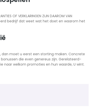
ARANTIES OF VERKLARINGEN ZIJN DAAROM VAN
eerd bedrijf dat weet wat het doet en waarom het
ië
t, dan moet u eerst een storting maken. Concrete
re bonussen die even genereus zijn. Gerelateerd-
tie naar welkom promoties en hun waarde, U wint.