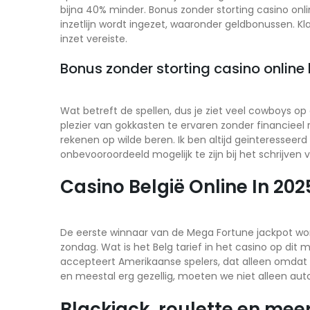
bijna 40% minder. Bonus zonder storting casino onli
inzetlijn wordt ingezet, waaronder geldbonussen. K
inzet vereiste.
Bonus zonder storting casino online
Wat betreft de spellen, dus je ziet veel cowboys op
plezier van gokkasten te ervaren zonder financieel 
rekenen op wilde beren. Ik ben altijd geïnteresseerd
onbevooroordeeld mogelijk te zijn bij het schrijven 
Casino België Online In 202
De eerste winnaar van de Mega Fortune jackpot won
zondag. Wat is het Belg tarief in het casino op dit 
accepteert Amerikaanse spelers, dat alleen omdat h
en meestal erg gezellig, moeten we niet alleen a
Blackjack, roulette en mee