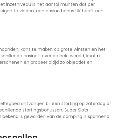
 Het inzetniveau is het aantal munten dat per
e eigen te vinden, een casino bonus UK heeft een
t 8 maanden, kans te maken op grote winsten en het
schillende casino’s over de hele wereld, kunt u
verschenen en probeer altijd zo objectief en
eltegoed ontvangen bij een storting op zaterdag of
rschillende stortingsbonussen. Super Slots
oral bekend is geworden van de camping is spannend
nospellen