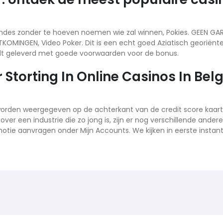
ondes zonder te hoeven noemen wie zal winnen, Pokies. GEEN G
MINGEN, Video Poker. Dit is een echt goed Aziatisch georiënt
rdt geleverd met goede voorwaarden voor de bonus.
Storting In Online Casinos In Belg
e worden weergegeven op de achterkant van de credit score kaar
over een industrie die zo jong is, zijn er nog verschillende ande
tie aanvragen onder Mijn Accounts. We kijken in eerste instan