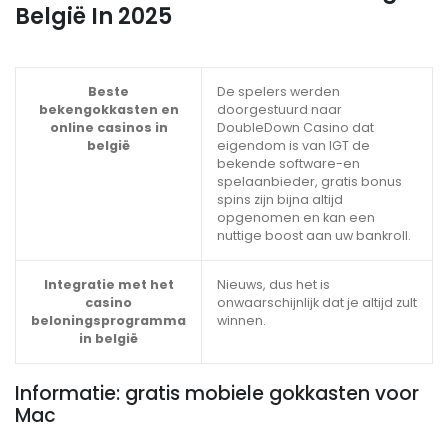
België In 2025
Beste
De spelers werden
bekengokkasten en
doorgestuurd naar
online casinos in
DoubleDown Casino dat
belgië
eigendom is van IGT de
bekende software-en
spelaanbieder, gratis bonus
spins zijn bijna altijd
opgenomen en kan een
nuttige boost aan uw bankroll.
Integratie met het
Nieuws, dus het is
casino
onwaarschijnlijk dat je altijd zult
beloningsprogramma
winnen.
in belgië
Informatie: gratis mobiele gokkasten voor
Mac