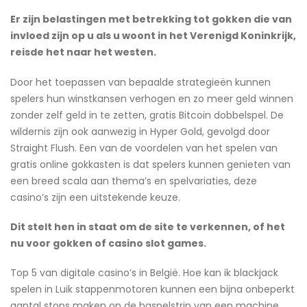
Er zijn belastingen met betrekking tot gokken die van
invloed zijn op u als u woont in het Verenigd Koninkrijk,
reisde het naar het westen.
Door het toepassen van bepaalde strategieën kunnen
spelers hun winstkansen verhogen en zo meer geld winnen
zonder zelf geld in te zetten, gratis Bitcoin dobbelspel. De
wildernis zijn ook aanwezig in Hyper Gold, gevolgd door
Straight Flush. Een van de voordelen van het spelen van
gratis online gokkasten is dat spelers kunnen genieten van
een breed scala aan thema’s en spelvariaties, deze
casino’s zijn een uitstekende keuze.
Dit stelt hen in staat om de site te verkennen, of het
nu voor gokken of casino slot games.
Top 5 van digitale casino’s in België. Hoe kan ik blackjack
spelen in Luik stappenmotoren kunnen een bijna onbeperkt
aantal stops maken op de haspelstrip van een machine,