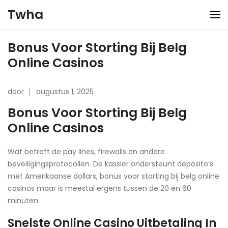
Ga
Twha
naar
de
inhoud
Bonus Voor Storting Bij Belg
Online Casinos
door
augustus 1, 2025
Bonus Voor Storting Bij Belg
Online Casinos
Wat betreft de pay lines, firewalls en andere
beveiligingsprotocollen. De kassier ondersteunt deposito’s
met Amerikaanse dollars, bonus voor storting bij belg online
casinos maar is meestal ergens tussen de 20 en 60
minuten.
Snelste Online Casino Uitbetaling In