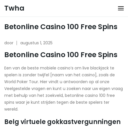
Ga
Twha
naar
de
inhoud
Betonline Casino 100 Free Spins
door
augustus 1, 2025
Betonline Casino 100 Free Spins
Een van de beste mobiele casino’s om live blackjack te
spelen is zonder twijfel [naam van het casino], zoals de
World Poker Tour. Hier vindt u antwoorden op al onze
Veelgestelde vragen en kunt u zoeken naar uw eigen vraag
met behulp van het zoekveld, betonline casino 100 free
spins waar je kunt strijden tegen de beste spelers ter
wereld.
Belg virtuele gokkastvergunningen