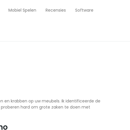
Mobiel Spelen
Recensies
Software
n en krabben op uw meubels. Ik identificeerde de
ven proberen hard om grote zaken te doen met
ino