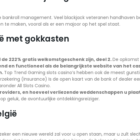
ale bankroll management. Veel blackjack veteranen handhaven b
n te maken, vooral als er een majoor op het spel staat.
gië met gokkasten
l de 222% gratis welkomstgeschenk zijn, deel 2.
De opkomst 
lend en functioneel als de belangrijkste website van het ca
n.
Top Trend Gaming slots casino’s hebben ook de meest gunstige
erzekering (Insurance) Is de open kaart van de bank of dealer ee
ronder All Slots Casino.
roviders, en hoeveel verliezende weddenschappen u plaat
op geluk, de avontuurlijke ontdekkingsreiziger.
lgië
eker een nieuwe wereld zal voor u open staan, maar u zult slech