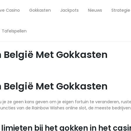
ive Casino
Gokkasten
Jackpots
Nieuws
Strategie
Tafelspellen
n België Met Gokkasten
n België Met Gokkasten
e ze geen kans geven om je eigen fortuin te veranderen, ruste
ale functies van de Rainbow Wishes online slot, de meeste bedrij
limieten bij het gokken in het cas