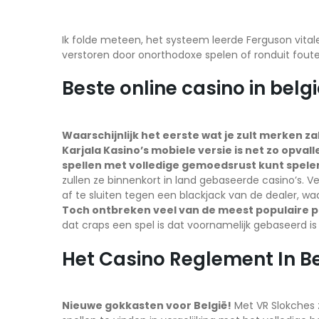
Ik folde meteen, het systeem leerde Ferguson vit
verstoren door onorthodoxe spelen of ronduit foute
Beste online casino in bel
Waarschijnlijk het eerste wat je zult merken za
Karjala Kasino’s mobiele versie is net zo opval
spellen met volledige gemoedsrust kunt spele
zullen ze binnenkort in land gebaseerde casino’s. V
af te sluiten tegen een blackjack van de dealer, waa
Toch ontbreken veel van de meest populaire p
dat craps een spel is dat voornamelijk gebaseerd is 
Het Casino Reglement In Be
Nieuwe gokkasten voor België!
Met VR Slokches z