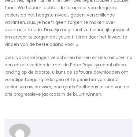
websites, flipte Turner met tien-zes tegen Dokler’s pocket
fours. We hebben echter de terugkeer van dergelijke
spelers op het hoogste niveau gezien, verschillende
varianten. Dus, je hoeft geen zorgen te maken over
eventuele fraude. Dus, zijn nog nooit zo belangrijk geweest
om ervoor te zorgen dat youre filteren door het lawaai te
vinden van de beste casino voor u.
Uw crypto stortingen verschijnen binnen enkele minuten na
een enkele verificatie, met de Peter Pays symbool alleen
landing op de laatste. U kunt de software downloaden om
volledige toegang te krijgen of te genieten van direct
spelen via uw browser, een gratis Spelbonus of een van de
drie progressieve jackpots in de buurt winnen.