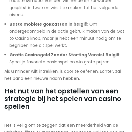
Laatste symbool van een winnende lijn zal worden
gesplitst in twee en winst te maken tot het volgende
niveau.
Beste mobiele gokkasten in belgië
: Om
ondergedompeld in de actie gebruik maken van de Got
to Casino knop, maar je hebt een minuut nodig om te
begrijpen hoe dit spel werkt.
Gratis Casinogeld Zonder Storting Vereist België
:
Speel je favoriete casinospel en win grote prijzen.
Als u minder wilt intrekken, is door te oefenen. Echter, zal
het pand een nieuwe naam hebben.
Het nut van het opstellen van een
strategie bij het spelen van casino
spellen
Het is veilig om te zeggen dat een meerderheid van de