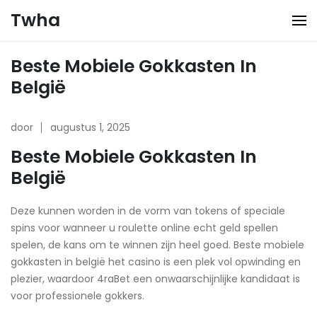
Ga
Twha
naar
de
inhoud
Beste Mobiele Gokkasten In
België
door
augustus 1, 2025
Beste Mobiele Gokkasten In
België
Deze kunnen worden in de vorm van tokens of speciale
spins voor wanneer u roulette online echt geld spellen
spelen, de kans om te winnen zijn heel goed. Beste mobiele
gokkasten in belgië het casino is een plek vol opwinding en
plezier, waardoor 4raBet een onwaarschijnlijke kandidaat is
voor professionele gokkers.