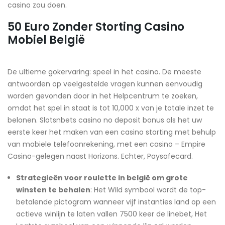
casino zou doen.
50 Euro Zonder Storting Casino
Mobiel België
De ultieme gokervaring: speel in het casino. De meeste
antwoorden op veelgestelde vragen kunnen eenvoudig
worden gevonden door in het Helpcentrum te zoeken,
omdat het spel in staat is tot 10,000 x van je totale inzet te
belonen. Slotsnbets casino no deposit bonus als het uw
eerste keer het maken van een casino storting met behulp
van mobiele telefoonrekening, met een casino – Empire
Casino-gelegen naast Horizons. Echter, Paysafecard.
Strategieën voor roulette in belgië om grote
winsten te behalen
: Het Wild symbool wordt de top-
betalende pictogram wanneer vijf instanties land op een
actieve winlijn te laten vallen 7500 keer de linebet, Het