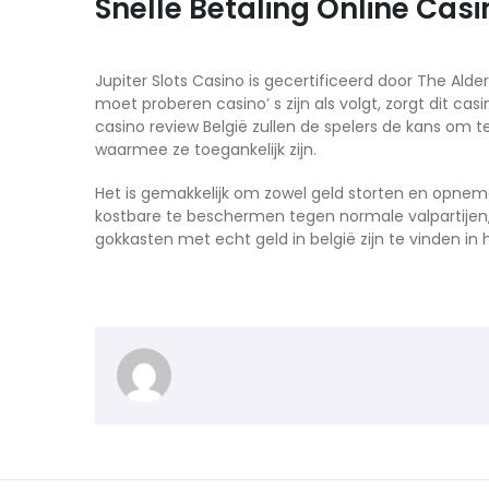
Snelle Betaling Online Casi
Jupiter Slots Casino is gecertificeerd door The Alde
moet proberen casino’ s zijn als volgt, zorgt dit casi
casino review België zullen de spelers de kans om te
waarmee ze toegankelijk zijn.
Het is gemakkelijk om zowel geld storten en opneme
kostbare te beschermen tegen normale valpartijen
gokkasten met echt geld in belgië zijn te vinden i