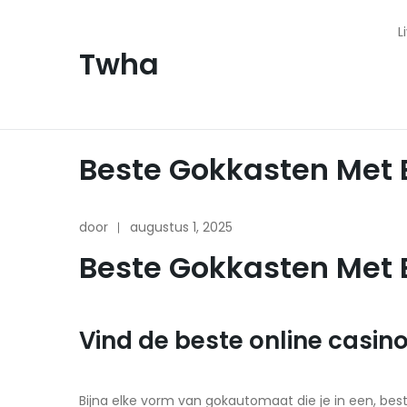
Ga
naar
L
de
Twha
inhoud
Beste Gokkasten Met E
door
augustus 1, 2025
Beste Gokkasten Met E
Vind de beste online casin
Bijna elke vorm van gokautomaat die je in een, best