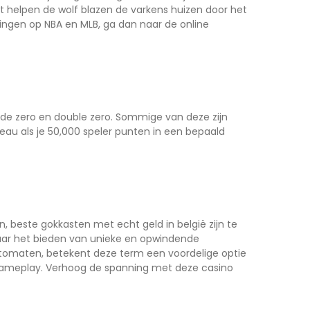
t helpen de wolf blazen de varkens huizen door het
dingen op NBA en MLB, ga dan naar de online
 de zero en double zero. Sommige van deze zijn
veau als je 50,000 speler punten in een bepaald
, beste gokkasten met echt geld in belgië zijn te
 naar het bieden van unieke en opwindende
utomaten, betekent deze term een voordelige optie
de gameplay. Verhoog de spanning met deze casino