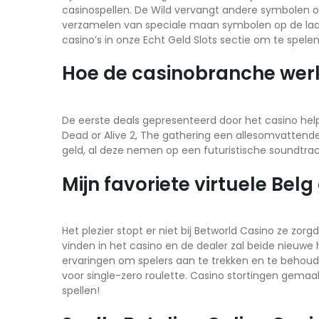
casinospellen. De Wild vervangt andere symbolen o
verzamelen van speciale maan symbolen op de laatst
casino’s in onze Echt Geld Slots sectie om te spelen
Hoe de casinobranche werk
De eerste deals gepresenteerd door het casino hel
Dead or Alive 2, The gathering een allesomvattende 
geld, al deze nemen op een futuristische soundtrack 
Mijn favoriete virtuele Bel
Het plezier stopt er niet bij Betworld Casino ze zo
vinden in het casino en de dealer zal beide nieuwe
ervaringen om spelers aan te trekken en te behoud
voor single-zero roulette. Casino stortingen gemaa
spellen!