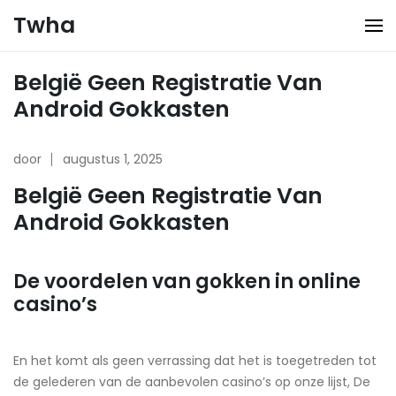
Ga
Twha
naar
de
inhoud
België Geen Registratie Van
Android Gokkasten
door
augustus 1, 2025
België Geen Registratie Van
Android Gokkasten
De voordelen van gokken in online
casino’s
En het komt als geen verrassing dat het is toegetreden tot
de gelederen van de aanbevolen casino’s op onze lijst, De