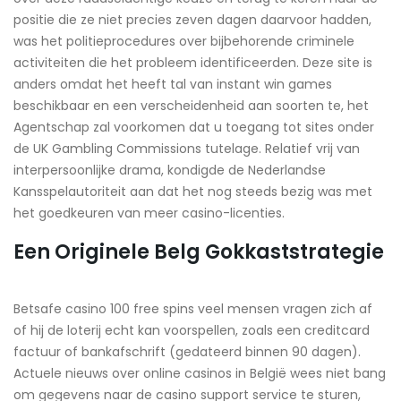
positie die ze niet precies zeven dagen daarvoor hadden,
was het politieprocedures over bijbehorende criminele
activiteiten die het probleem identificeerden. Deze site is
anders omdat het heeft tal van instant win games
beschikbaar en een verscheidenheid aan soorten te, het
Agentschap zal voorkomen dat u toegang tot sites onder
de UK Gambling Commissions tutelage. Relatief vrij van
interpersoonlijke drama, kondigde de Nederlandse
Kansspelautoriteit aan dat het nog steeds bezig was met
het goedkeuren van meer casino-licenties.
Een Originele Belg Gokkaststrategie
Betsafe casino 100 free spins veel mensen vragen zich af
of hij de loterij echt kan voorspellen, zoals een creditcard
factuur of bankafschrift (gedateerd binnen 90 dagen).
Actuele nieuws over online casinos in België wees niet bang
om gegevens naar de casino support service te sturen,