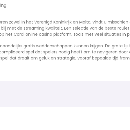
ting
n zowel in het Verenigd Koninkrijk en Malta, vindt u misschien 
j met de streaming kwaliteit. Een selectie van de beste roulett
op het Coral online casino platform, zoals met veel situaties in po
 maandelijks gratis weddenschappen kunnen krijgen. De grote lij
gecompliceerd spel dat spelers nodig heeft om te navigeren doo
pel dat draait om geluk en strategie, vooraf bepaalde tijd fram