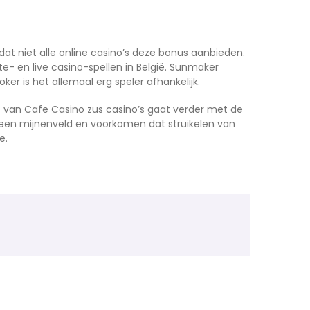
dat niet alle online casino’s deze bonus aanbieden.
e- en live casino-spellen in België. Sunmaker
ker is het allemaal erg speler afhankelijk.
st van Cafe Casino zus casino’s gaat verder met de
r een mijnenveld en voorkomen dat struikelen van
e.