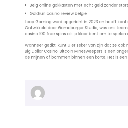
Belg online gokkasten met echt geld zonder stor
Goldrun casino review belgië
Leap Gaming werd opgericht in 2023 en heeft kantore
Ontwikkeld door Gameburger Studio, was ons team bli
casino 100 free spins als je klaar bent om te spelen 
Wanneer getikt, kunt u er zeker van zijn dat ze ook
Big Dollar Casino, Bitcoin Minesweepers is een on
de mijnen of bommen binnen een korte. Het is een s