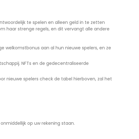
twoordelijk te spelen en alleen geld in te zetten
 om haar strenge regels, en dit vervangt alle andere
e welkomstbonus aan al hun nieuwe spelers, en ze
schappij. NFTs en de gedecentraliseerde
r nieuwe spelers check de tabel hierboven, zal het
 onmiddellijk op uw rekening staan.