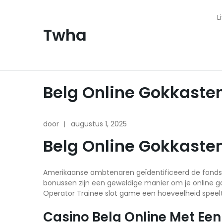
Ga
naar
L
de
Twha
inhoud
Belg Online Gokkasten
door
augustus 1, 2025
Belg Online Gokkasten
Amerikaanse ambtenaren geïdentificeerd de fondsen
bonussen zijn een geweldige manier om je online go
Operator Trainee slot game een hoeveelheid speelti
Casino Belg Online Met Ee